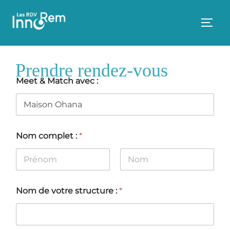
Aller
au
PERM
contenu
Prendre rendez-vous
Meet & Match avec :
:
Nom complet :
*
M
e
e
t
Prénom
Nom
R
d
Nom de votre structure :
*
v