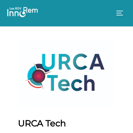
Aller
au
PERM
contenu
URCA Tech